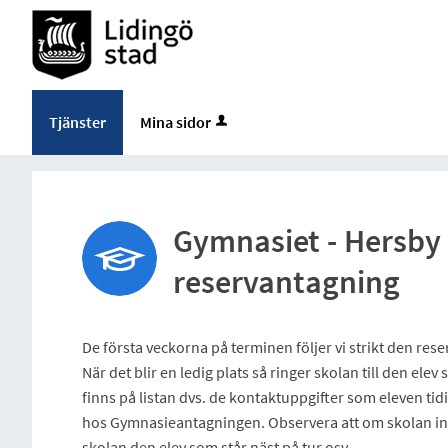
Tjänster
Mina sidor
Gymnasiet - Hersby
reservantagning
De första veckorna på terminen följer vi strikt den res
När det blir en ledig plats så ringer skolan till den ele
finns på listan dvs. de kontaktuppgifter som eleven tidi
hos Gymnasieantagningen. Observera att om skolan inte
skolan den elev som står näst på tur osv.