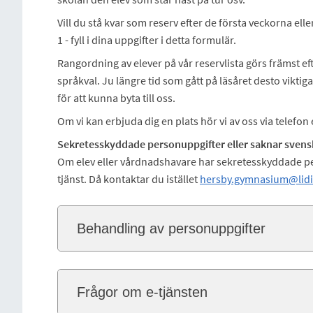
Vill du stå kvar som reserv efter de första veckorna eller
1 - fyll i dina uppgifter i detta formulär.
Rangordning av elever på vår reservlista görs främst e
språkval. Ju längre tid som gått på läsåret desto viktig
för att kunna byta till oss.
Om vi kan erbjuda dig en plats hör vi av oss via telefon e
Sekretesskyddade personuppgifter eller saknar sve
Om elev eller vårdnadshavare har sekretesskyddade p
tjänst. Då kontaktar du istället
hersby.gymnasium@lidi
Behandling av personuppgifter
Frågor om e-tjänsten