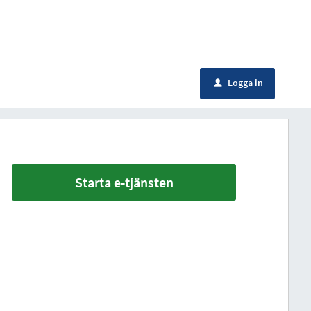
Logga in
u
Starta e-tjänsten