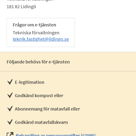
181 82 Lidingö
Frågor om e-tjänsten
Tekniska förvaltningen
teknik.fastighet@lidingo.se
Följande behövs för e-tjänsten
E-legitimation
Godkänd kompost eller
Abonnemang för matavfall eller
Godkänd matavfallskvarn
Behandling av personuppgifter (GDPR)