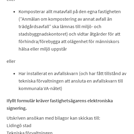
Komposterar allt matavfall på den egna fastigheten
(”Anmälan om kompostering av annat avfall än
trädgårdsavfall” ska lämnas till miljö- och
stadsbyggnadskontoret) och vidtar åtgärder för att
förhindra/förebygga att olägenhet för människors
hälsa eller miljö uppstår
eller
Har installerat en avfallskvarn (och har fått tillstånd av
tekniska förvaltningen att ansluta en avfallskvarn till
kommunala VA-nätet)
Ifyllt formulär kräver fastighetsägarens elektroniska
signering.
Utskriven ansökan med bilagor kan skickas till:
Lidingö stad
Tekniska förvaltningen