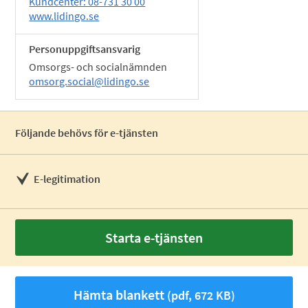
Kundcenter: 08-731 30 00
www.lidingo.se
Personuppgiftsansvarig
Omsorgs- och socialnämnden
omsorg.social@lidingo.se
Följande behövs för e-tjänsten
E-legitimation
Starta e-tjänsten
Hämta blankett
(pdf, 672 KB)